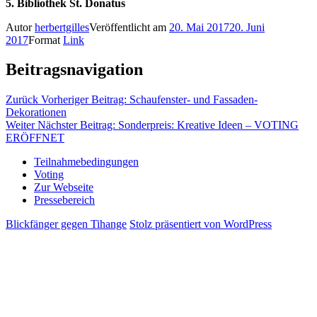
5. Bibliothek St. Donatus
Autor
herbertgilles
Veröffentlicht am
20. Mai 2017
20. Juni
2017
Format
Link
Beitragsnavigation
Zurück
Vorheriger Beitrag:
Schaufenster- und Fassaden-
Dekorationen
Weiter
Nächster Beitrag:
Sonderpreis: Kreative Ideen – VOTING
ERÖFFNET
Teilnahmebedingungen
Voting
Zur Webseite
Pressebereich
Blickfänger gegen Tihange
Stolz präsentiert von WordPress