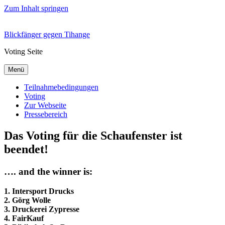
Zum Inhalt springen
Blickfänger gegen Tihange
Voting Seite
Menü
Teilnahmebedingungen
Voting
Zur Webseite
Pressebereich
Das Voting für die Schaufenster ist
beendet!
…. and the winner is:
1. Intersport Drucks
2. Görg Wolle
3. Druckerei Zypresse
4. FairKauf