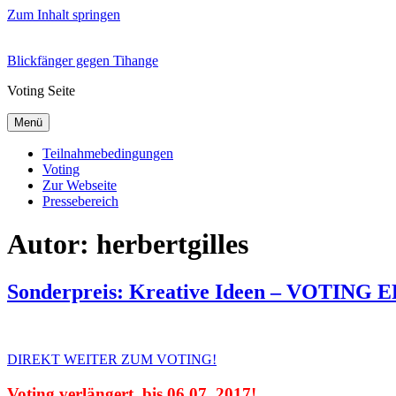
Zum Inhalt springen
Blickfänger gegen Tihange
Voting Seite
Menü
Teilnahmebedingungen
Voting
Zur Webseite
Pressebereich
Autor:
herbertgilles
Sonderpreis: Kreative Ideen – VOTING
DIREKT WEITER ZUM VOTING!
Voting verlängert bis 06.07. 2017!