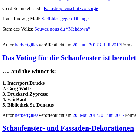
Gerd Schinkel Lied :
Katastrophenschutzvorsorge
Hans Ludwig Moll:
Scribbles gegen Tihange
Stem des Volks:
Souvez nous du “Meltdown”
Autor
herbertgilles
Veröffentlicht am
20. Juni 2017
3. Juli 2017
Format
Das Voting für die Schaufenster ist beendet
…. and the winner is:
1. Intersport Drucks
2. Görg Wolle
3. Druckerei Zypresse
4. FairKauf
5. Bibliothek St. Donatus
Autor
herbertgilles
Veröffentlicht am
20. Mai 2017
20. Juni 2017
Form
Schaufenster- und Fassaden-Dekorationen